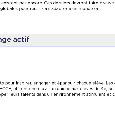
n’existent pas encore. Ces derniers devront faire preuve
globales pour réussir à s’adapter à un monde en
es
its à chaque enfant au niveau de l’apprentissage, du bien
tent aux élèves de :
ge actif
es que la résolution de problèmes, la collaboration et la
on et leur engagement envers les activités d'apprentiss
ence
iletés motrices et leur système immunitaire
tout en rédu
se de risque, la résilience, l'activité physique et la soci
ature en visitant le
site Web du CECCE
.
ecyclé
gie dès la maternelle
 pour inspirer, engager et épanouir chaque élève. Les a
ation régulière
ECCE, offrent une occasion unique aux élèves de 4e, 5e
per leurs talents dans un environnement stimulant et c
ritique et de la créativité