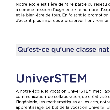
Nous restons engagés à former des écocitoyennes
Notre école est fière de faire partie du réseau 
pour toutes et tous.
a comme mission d’augmenter le nombre d’expéri
et le bien-être de tous. En faisant la promotion
d’autant plus inspirées à préserver l'environne
Qu’est-ce qu’une classe nat
En classe nature, les périodes d’apprentissage
travers l’exploration, le jeu libre, les enquêtes
nature stimulent la curiosité et répondent au b
UniverSTEM
à l'augmentation de l'estime de soi des élèves, 
Chaque semaine, nos élèves ont l’occasion d’exp
variées et captivantes :
À notre école, la vocation UniverSTEM met l’ac
communication, de collaboration, de créativité e
Observation de la biodiversité locale
: Déc
l’ingénierie, les mathématiques et les arts, no
Activités motrices et sensorielles
: Randonné
apprentissage. Le but de la vocation UniverSTEM
Projets éducatifs guidés
: Renforcement du