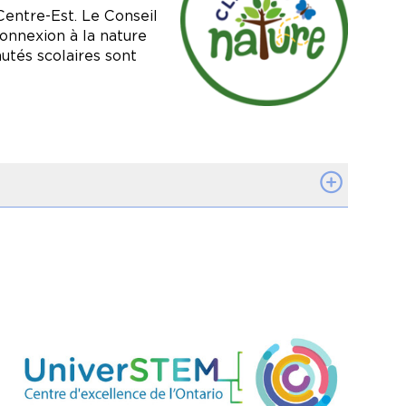
 équitable et plus solidaire
Centre-Est. Le Conseil
onnexion à la nature
utés scolaires sont
listique de chaque enfant à
tions intrinsèques. Les classes
par conséquent au bien-être et
oure à travers des activités
Image
ur habitat naturel.
 le corps et l’esprit.
s et exploration par