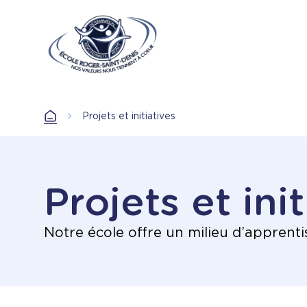
Aller
au
contenu
principal
Projets et initiatives
Accueil
Projets et ini
Notre école offre un milieu d’apprentis