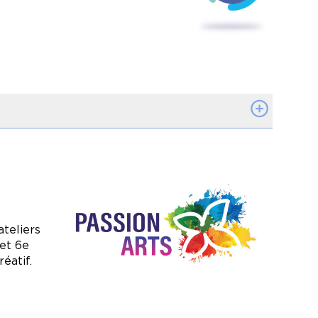
-être et de la connexion à la
 créativité, tout en
age.
isant leur stress, grâce à des
alisation.
Image
teliers
 et 6e
réatif.