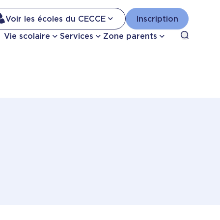
Na
Voir les écoles du CECCE
Inscription
Nav
Open sea
Vie scolaire
Services
Zone parents
se
pri