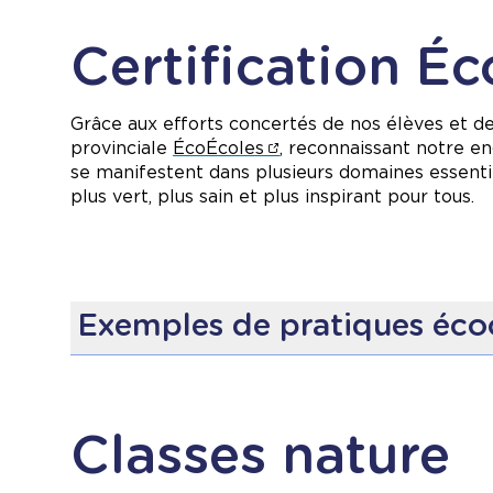
Certification É
Grâce aux efforts concertés de nos élèves et de
provinciale
ÉcoÉcoles
, reconnaissant notre e
se manifestent dans plusieurs domaines essentie
plus vert, plus sain et plus inspirant pour tous.
Exemples de pratiques éco
Réduction des déchets
: en intégrant des p
Économie d’énergie
: avec des mesures pou
Sensibilisation écologique
: des activités 
Classes nature
Verdissement de la cour
: en créant et pren