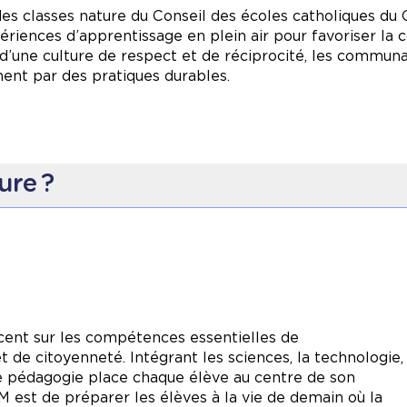
 et écocitoyens et à bâtir un avenir plus durable, plus
des classes nature du Conseil des écoles catholiques du 
ences d’apprentissage en plein air pour favoriser la c
 d’une culture de respect et de réciprocité, les communa
ment par des pratiques durables.
ure ?
 hebdomadaires en plein air permettent la croissance ho
 et les découvertes guidées par les intérêts et les motiva
esoin de jouer, de bouger et de socialiser, contribuant 
tout en les éveillant à l’écocitoyenneté.
lorer la richesse de l’environnement naturel qui les ent
cent sur les compétences essentielles de
t de citoyenneté. Intégrant les sciences, la technologie,
ouverte des plantes, des insectes et des animaux dans le
tre pédagogie place chaque élève au centre de son
es, jeux en plein air et ateliers artistiques qui stimulent
 est de préparer les élèves à la vie de demain où la
 vocabulaire, apprentissage des concepts mathématique