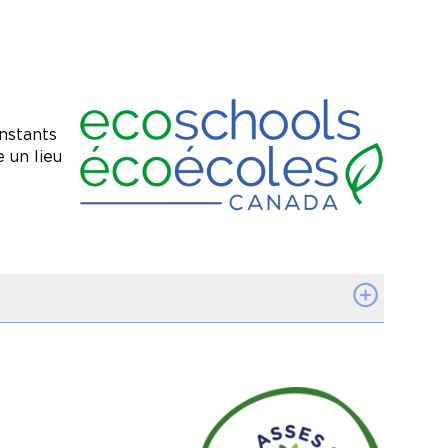
Image
nstants
 un lieu
ale de nos élèves.
Image
rsité.