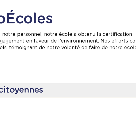
coÉcoles
 notre personnel, notre école a obtenu la certification
ngagement en faveur de l’environnement. Nos efforts co
ls, témoignant de notre volonté de faire de notre école
citoyennes
ratiques de tri, de compostage et de recyclage.
r réduire notre consommation énergétique.
éducatives pour développer la conscience environnement
ant soin de nos espaces verts qui encouragent la biodive