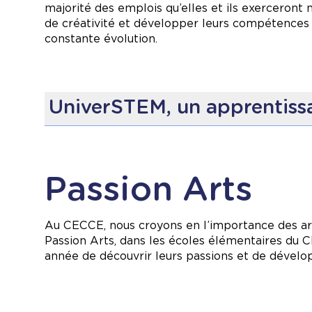
majorité des emplois qu’elles et ils exerceront 
l’enquête.
de créativité et développer leurs compétences 
constante évolution.
Les bienfaits pour nos élèv
Participer à une classe nature offre des bienfa
nature. Entre autres, les classes nature permet
UniverSTEM, un apprentissa
Acquérir des compétences essentielles
tell
augmentant leur attention, leur concentrati
Apprentissage par l’expéri
Renforcer leur confiance en soi, leurs hab
expériences en plein air qui encouragent la pri
Passion Arts
Notre école favorise l’apprentissage actif :
Découvrez plus d’informations sur les classes n
Manipulation de matériel varié et souvent r
Utilisation de la robotique et de la technolo
Au CECCE, nous croyons en l’importance des arts
Initiation au langage codé et à la programm
Passion Arts, dans les écoles élémentaires du C
année de découvrir leurs passions et de dévelop
Développement de l’esprit c
Chaque jour, les élèves sont amenés à :