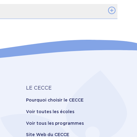
proche novatrice et
utes les autres écoles de
s, nos élèves cultivent des
s de l’Office de la qualité et
l’engagement.
Carrière
LE CECCE
Pourquoi choisir le CECCE
Voir toutes les écoles
Voir tous les programmes
Site Web du CECCE