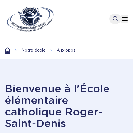
Aller
au
contenu
Open se
Op
principal
Notre école
À propos
Accueil
Bienvenue à l'École
élémentaire
catholique Roger-
Saint-Denis