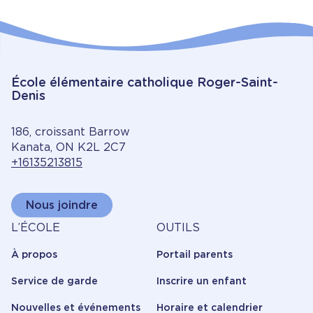
École élémentaire catholique Roger-Saint-
Denis
186, croissant Barrow
Kanata, ON K2L 2C7
+16135213815
Nous joindre
À
Outils
L’ÉCOLE
OUTILS
propos
À propos
Portail parents
Service de garde
Inscrire un enfant
Nouvelles et événements
Horaire et calendrier