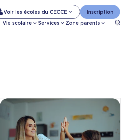
Na
Voir les écoles du CECCE
Inscription
Nav
Open sea
Vie scolaire
Services
Zone parents
se
pri